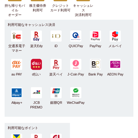
持ち帰りモバ
株主優待券
クレジット
キャッシュレ
イル
利用可
カード利用可
ス
オーダー
決済利用可
利用可能なキャッシュレス決済
交通系電子
楽天Edy
iD
QUICPay
PayPay
メルペイ
マネー
au PAY
d払い
楽天ペイ
J-Coin Pay
Bank Pay
AEON Pay
Alipay+
JCB
銀聯QR
WeChatPay
PREMO
利用可能なポイント