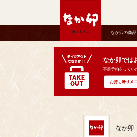
なか卯の商品
なか卯では
事前予約をしてい
お持ち帰りメ
なか卯