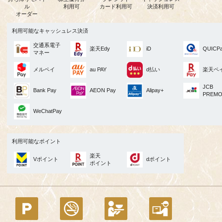
ル
利用可
カード利用可
決済利用可
オーダー
利用可能なキャッシュレス決済
交通系電子
楽天Edy
iD
QUICP
マネー
メルペイ
au PAY
d払い
楽天ペ
JCB
Bank Pay
AEON Pay
Alipay+
PREM
WeChatPay
利用可能なポイント
楽天
Vポイント
dポイント
ポイント