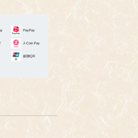
ay
PayPay
イ
J-Coin Pay
銀聯QR
O