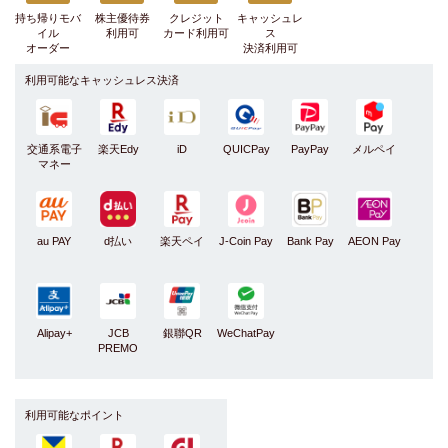
持ち帰りモバ
株主優待券
クレジット
キャッシュレ
イル
利用可
カード利用可
ス
オーダー
決済利用可
利用可能なキャッシュレス決済
交通系電子
楽天Edy
iD
QUICPay
PayPay
メルペイ
マネー
au PAY
d払い
楽天ペイ
J-Coin Pay
Bank Pay
AEON Pay
Alipay+
JCB
銀聯QR
WeChatPay
PREMO
利用可能なポイント