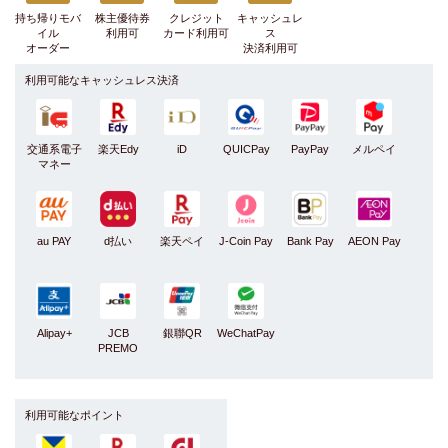
持ち帰りモバ
株主優待券
クレジット
キャッシュレ
イル
利用可
カード利用可
ス
オーダー
決済利用可
利用可能なキャッシュレス決済
交通系電子
楽天Edy
iD
QUICPay
PayPay
メルペイ
マネー
au PAY
d払い
楽天ペイ
J-Coin Pay
Bank Pay
AEON Pay
Alipay+
JCB
銀聯QR
WeChatPay
PREMO
利用可能なポイント