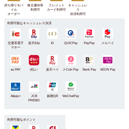
持ち帰りモバ
株主優待券
クレジット
キャッシュレ
イル
利用可
カード利用可
ス
オーダー
決済利用可
利用可能なキャッシュレス決済
交通系電子
楽天Edy
iD
QUICPay
PayPay
メルペイ
マネー
au PAY
d払い
楽天ペイ
J-Coin Pay
Bank Pay
AEON Pay
Alipay+
JCB
銀聯QR
WeChatPay
PREMO
利用可能なポイント