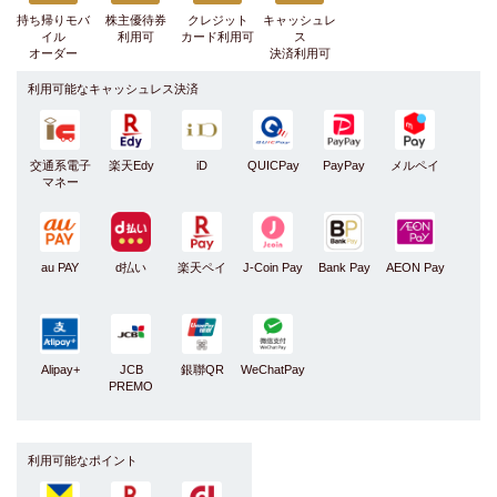
持ち帰りモバ
株主優待券
クレジット
キャッシュレ
イル
利用可
カード利用可
ス
オーダー
決済利用可
利用可能なキャッシュレス決済
交通系電子
楽天Edy
iD
QUICPay
PayPay
メルペイ
マネー
au PAY
d払い
楽天ペイ
J-Coin Pay
Bank Pay
AEON Pay
Alipay+
JCB
銀聯QR
WeChatPay
PREMO
利用可能なポイント