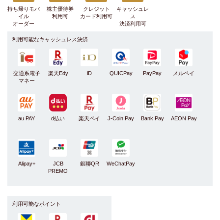
持ち帰りモバ
株主優待券
クレジット
キャッシュレ
イル
利用可
カード利用可
ス
オーダー
決済利用可
利用可能なキャッシュレス決済
交通系電子
楽天Edy
iD
QUICPay
PayPay
メルペイ
マネー
au PAY
d払い
楽天ペイ
J-Coin Pay
Bank Pay
AEON Pay
Alipay+
JCB
銀聯QR
WeChatPay
PREMO
利用可能なポイント